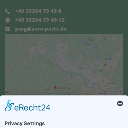
+49 35204 79 49-0
+49 35204 79 49-12
pmg@aero-parts.de